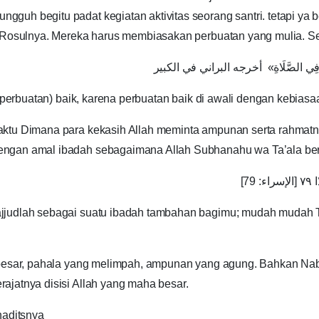
h begitu padat kegiatan aktivitas seorang santri. tetapi ya be
n Rosulnya. Mereka harus membiasakan perbuatan yang mulia. S
نِيَّاتِكُمْ فِي الصَّلَاةِ» أخرجه البراني في الكبير
(perbuatan) baik, karena perbuatan baik di awali dengan kebiasa
ktu Dimana para kekasih Allah meminta ampunan serta rahmatny
ngan amal ibadah sebagaimana Allah Subhanahu wa Ta’ala berfi
79
jjudlah sebagai suatu ibadah tambahan bagimu; mudah mudah Tu
 besar, pahala yang melimpah, ampunan yang agung. Bahkan Nab
ajatnya disisi Allah yang maha besar.
haditsnya