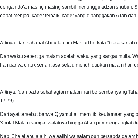
dengan do’a masing masing sambil menunggu adzan shubuh. Sunggu
dapat menjadi kader terbaik, kader yang dibanggakan Allah da
Artinya: dari sahabat Abdullah bin Mas’ud berkata “biasakanlah 
Dan waktu sepertiga malam adalah waktu yang sangat mulia. Wa
hambanya untuk senantiasa selalu menghidupkan malam hari de
Artinya: “dan pada sebahagian malam hari bersembahyang Taha
17:79).
Dari ayat tersebut bahwa Qiyamullail memiliki keutamaan yang
Sholat Malam sampai wafatnya hingga Allah pun mengangkat der
Nabi Shalallahu alaihi wa aalihi wa salam pun bersabda dalam 