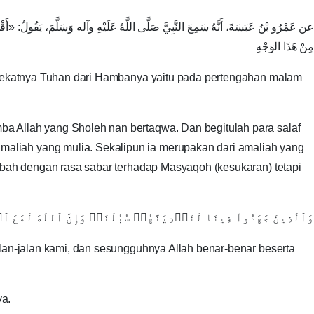
عن عَمْرُو بْنُ عَبَسَةَ، أَنَّهُ سَمِعَ النَّبِيَّ صَلَّى اللَّهُ عَلَيْهِ وآله وَسَلَّمَ، يَقُولُ: «‌أ
مِنْ هَذَا الوَجْهِ
g dekatnya Tuhan dari Hambanya yaitu pada pertengahan malam
a Allah yang Sholeh nan bertaqwa. Dan begitulah para salaf
aliah yang mulia. Sekalipun ia merupakan dari amaliah yang
ambah dengan rasa sabar terhadap Masyaqoh (kesukaran) tetapi
وَٱلَّذِينَ ‌جَٰهَدُواْ ‌فِينَا لَنَهۡدِيَنَّهُمۡ سُبُلَنَاۚ وَإِنَّ ٱللَّهَ لَمَعَ ٱلۡمُحۡسِنِينَ]
alan-jalan kami, dan sesungguhnya Allah benar-benar beserta
ya.