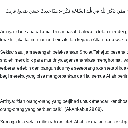
َكُونَ مِمَّنْ يَذْكُرُ اللَّهَ فِي تِلْكَ السَّاعَةِ فَكُنْ»: هَذَا حَدِيثٌ حَسَنٌ صَحِيحٌ غَرِيبٌ
Artinya: dari sahabat amar bin anbasah bahwa ia telah mendeng
terakhir, jika kamu mampu berdzikirlah kepada Allah pada waktu 
Sekitar satu jam setengah pelaksanaan Sholat Tahajud beserta
sholeh mendidik para muridnya agar senantiasa menghormati w
terberat terlebih dari bangun tidurnya seseorang akan tetapi 
bagi mereka yang bisa mengorbankan dari itu semua Allah berfi
Artinya: “dan orang-orang yang berjihad untuk (mencari keridh
orang-orang yang berbuat baik”. (Al-Ankabut 29:69).
Semoga kita selalu dilimpahkan oleh Allah kekuatan dan keist