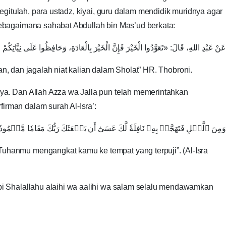
gitulah, para ustadz, kiyai, guru dalam mendidik muridnya agar
ebagaimana sahabat Abdullah bin Mas’ud berkata:
عَنْ عَبْدِ اللهِ، قَالَ: «تَعَوَّدُوا الْخَيْرَ ‌فَإِنَّ ‌الْخَيْرَ ‌بِالْعَادَةِ، وَحَافِظُوا عَلَى 
an, dan jagalah niat kalian dalam Sholat” HR. Thobroni.
a. Dan Allah Azza wa Jalla pun telah memerintahkan
rman dalam surah Al-Isra’:
وَمِنَ ٱلَّيۡلِ ‌فَتَهَجَّدۡ بِهِۦ نَافِلَةٗ لَّكَ عَسَىٰٓ أَن يَبۡعَثَكَ رَبُّكَ مَقَامٗا مَّحۡمُودٗا ٧٩ [الإسراء: ]
hanmu mengangkat kamu ke tempat yang terpuji”. (Al-Isra
i Shalallahu alaihi wa aalihi wa salam selalu mendawamkan